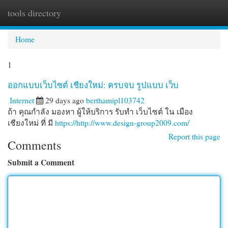
tools directory
Togg
navi
Home
1
ออกแบบเว็บไซต์ เชียงใหม่: ครบจบ รูปแบบ เว็บ
Internet
29 days ago
berthamipl103742
ถ้า คุณกำลัง มองหา ผู้ให้บริการ รับทำ เว็บไซต์ ใน เมือง
เชียงใหม่ ที่ มี
https://http://www.design-group2009.com/
Report this page
Comments
Submit a Comment