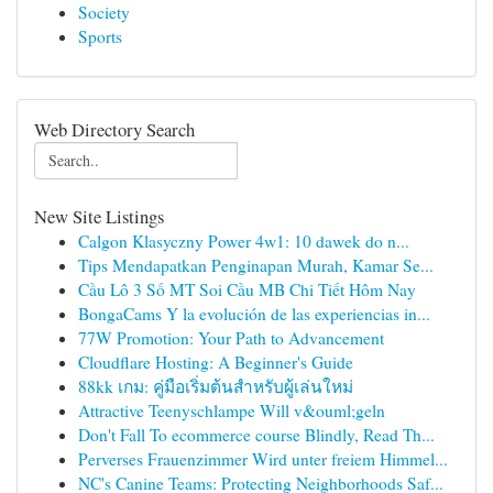
Society
Sports
Web Directory Search
New Site Listings
Calgon Klasyczny Power 4w1: 10 dawek do n...
Tips Mendapatkan Penginapan Murah, Kamar Se...
Cầu Lô 3 Số MT Soi Cầu MB Chi Tiết Hôm Nay
BongaCams Y la evolución de las experiencias in...
77W Promotion: Your Path to Advancement
Cloudflare Hosting: A Beginner's Guide
88kk เกม: คู่มือเริ่มต้นสำหรับผู้เล่นใหม่
Attractive Teenyschlampe Will v&ouml;geln
Don't Fall To ecommerce course Blindly, Read Th...
Perverses Frauenzimmer Wird unter freiem Himmel...
NC's Canine Teams: Protecting Neighborhoods Saf...