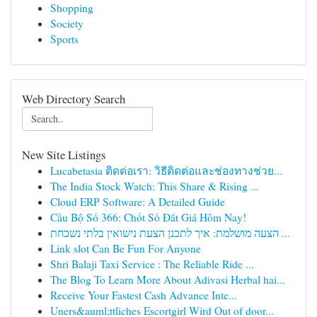
Shopping
Society
Sports
Web Directory Search
New Site Listings
Lucabetasia ติดต่อเรา: วิธีติดต่อและช่องทางช่วย...
The India Stock Watch: This Share & Rising ...
Cloud ERP Software: A Detailed Guide
Cầu Bộ Số 366: Chốt Số Đắt Giá Hôm Nay!
הצעה מושלמת: איך לתכנן הצעת נישואין בלתי נשכחת ...
Link slot Can Be Fun For Anyone
Shri Balaji Taxi Service : The Reliable Ride ...
The Blog To Learn More About Adivasi Herbal hai...
Receive Your Fastest Cash Advance Inte...
Uners&auml;ttliches Escortgirl Wird Out of door...