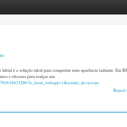
egories
Register
Login
is
labial é a solução ideal para conquistar uma aparência radiante. Em RJ
os e eficazes para realçar sua
858701618433286?is_from_webapp=1&sender_device=pc
Report 