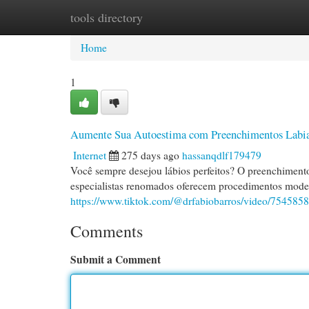
tools directory
Home
New Site Listings
Add Site
Cat
Home
1
Aumente Sua Autoestima com Preenchimentos Labia
Internet
275 days ago
hassanqdlf179479
Você sempre desejou lábios perfeitos? O preenchimento 
especialistas renomados oferecem procedimentos modern
https://www.tiktok.com/@drfabiobarros/video/7545
Comments
Submit a Comment