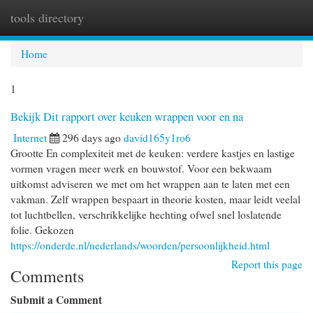
tools directory
Togg
navi
Home
1
Bekijk Dit rapport over keuken wrappen voor en na
Internet
296 days ago
david165y1ro6
Grootte En complexiteit met de keuken: verdere kastjes en lastige
vormen vragen meer werk en bouwstof. Voor een bekwaam
uitkomst adviseren we met om het wrappen aan te laten met een
vakman. Zelf wrappen bespaart in theorie kosten, maar leidt veelal
tot luchtbellen, verschrikkelijke hechting ofwel snel loslatende
folie. Gekozen
https://onderde.nl/nederlands/woorden/persoonlijkheid.html
Report this page
Comments
Submit a Comment