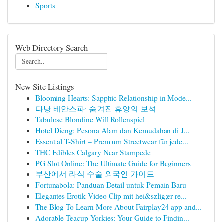
Sports
Web Directory Search
New Site Listings
Blooming Hearts: Sapphic Relationship in Mode...
다낭 베안스파: 숨겨진 휴양의 보석
Tabulose Blondine Will Rollenspiel
Hotel Dieng: Pesona Alam dan Kemudahan di J...
Essential T-Shirt – Premium Streetwear für jede...
THC Edibles Calgary Near Stampede
PG Slot Online: The Ultimate Guide for Beginners
부산에서 라식 수술 외국인 가이드
Fortunabola: Panduan Detail untuk Pemain Baru
Elegantes Erotik Video Clip mit hei&szlig;er re...
The Blog To Learn More About Fairplay24 app and...
Adorable Teacup Yorkies: Your Guide to Findin...