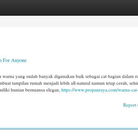
egories
Register
Login
un For Anyone
ah warna yang sudah banyak digunakan baik sebagai cat bagian dalam 
uat tampilan rumah menjadi lebih all-natural namun tetap cerah, seh
emiliki hunian bernuansa elegan,
https://www.propanraya.com/warna-cat
Report 