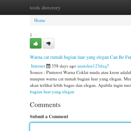
tools directory
Home
New Site Listings
Add Site
Cat
Home
1
Warna cat rumah bagian luar yang elegan Can Be F
Internet
358 days ago
anatoleu123dxq7
Source : Pinterest Warna Coklat muda atau krem adal
maupun warna cat rumah bagian luar yang elegan. Memb
akan terlihat lebih bagus dan elegan. Apabila ingin m
bagian-luar-yang-elegan
Comments
Submit a Comment