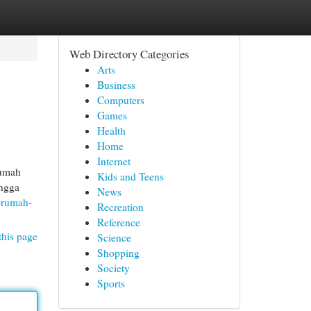
Web Directory Categories
Arts
Business
Computers
Games
Health
Home
Internet
rumah
Kids and Teens
ingga
News
-rumah-
Recreation
Reference
this page
Science
Shopping
Society
Sports