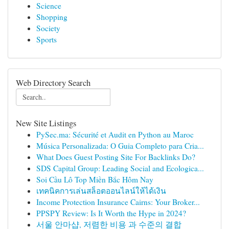
Science
Shopping
Society
Sports
Web Directory Search
New Site Listings
PySec.ma: Sécurité et Audit en Python au Maroc
Música Personalizada: O Guia Completo para Cria...
What Does Guest Posting Site For Backlinks Do?
SDS Capital Group: Leading Social and Ecologica...
Soi Cầu Lô Top Miền Bắc Hôm Nay
เทคนิคการเล่นสล็อตออนไลน์ให้ได้เงิน
Income Protection Insurance Cairns: Your Broker...
PPSPY Review: Is It Worth the Hype in 2024?
서울 안마샵, 저렴한 비용 과 수준의 결합