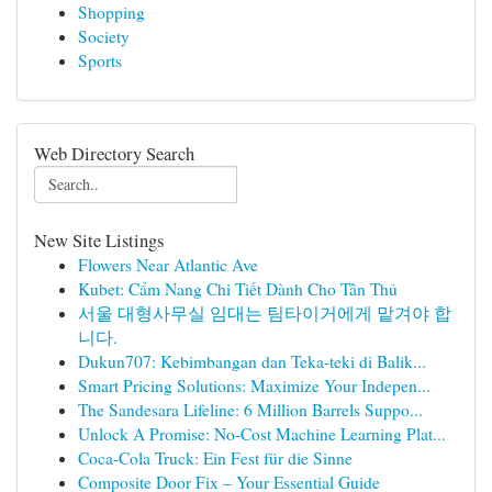
Shopping
Society
Sports
Web Directory Search
New Site Listings
Flowers Near Atlantic Ave
Kubet: Cẩm Nang Chi Tiết Dành Cho Tân Thủ
서울 대형사무실 임대는 팀타이거에게 맡겨야 합
니다.
Dukun707: Kebimbangan dan Teka-teki di Balik...
Smart Pricing Solutions: Maximize Your Indepen...
The Sandesara Lifeline: 6 Million Barrels Suppo...
Unlock A Promise: No-Cost Machine Learning Plat...
Coca-Cola Truck: Ein Fest für die Sinne
Composite Door Fix – Your Essential Guide