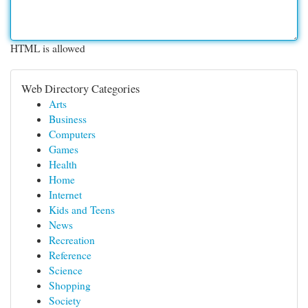
HTML is allowed
Web Directory Categories
Arts
Business
Computers
Games
Health
Home
Internet
Kids and Teens
News
Recreation
Reference
Science
Shopping
Society