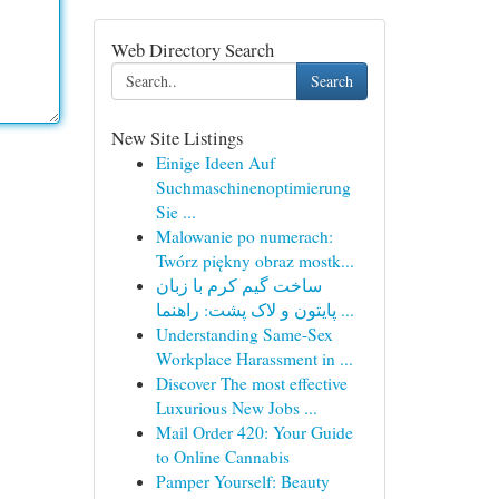
Web Directory Search
Search
New Site Listings
Einige Ideen Auf
Suchmaschinenoptimierung
Sie ...
Malowanie po numerach:
Twórz piękny obraz mostk...
ساخت گیم کرم با زبان
پایتون و لاک پشت: راهنما ...
Understanding Same-Sex
Workplace Harassment in ...
Discover The most effective
Luxurious New Jobs ...
Mail Order 420: Your Guide
to Online Cannabis
Pamper Yourself: Beauty