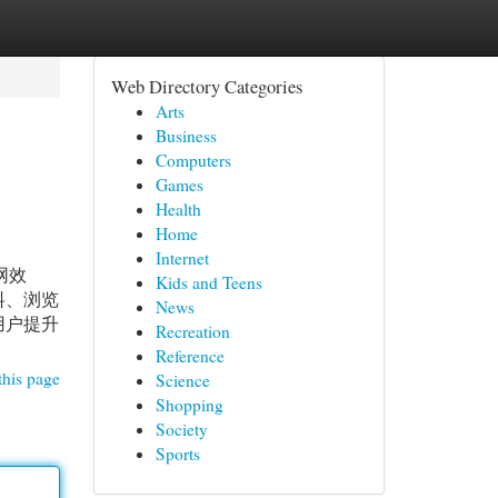
Web Directory Categories
Arts
Business
Computers
Games
Health
Home
Internet
网效
Kids and Teens
料、浏览
News
用户提升
Recreation
Reference
this page
Science
Shopping
Society
Sports