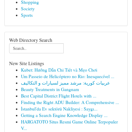
Shopping
Society
Sports
Web Directory Search
New Site Listings
Kubet: Hướng Dẫn Chi Tiết và Mẹo Chơi
Um Passeio de Helicóptero no Rio: Inesquecível ...
عربيات كورية: مرشد مميز لسيارات و التكاليف
Beauty Treatments in Gangnam
Best Capital District Flight Hotels with ...
Finding the Right ADU Builder: A Comprehensive ...
İstanbul'da Ev sektörü Nakliyesi : Saygı...
Getting a Search Engine Knowledge Display ...
HARGATOTO Situs Resmi Game Online Terpopuler
V...