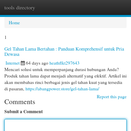
tools directory
Togg
navi
Home
1
Gel Tahan Lama Bertahan : Panduan Komprehensif untuk Pria
Dewasa
Internet
64 days ago
heathflkt297643
Mencari solusi untuk memperpanjang durasi hubungan Anda?
Produk tahan lama dapat menjadi alternatif yang efektif. Artikel ini
akan membahas rinci berbagai jenis gel tahan kuat yang tersedia
di pasaran,
https://abangpower.store/gel-tahan-lama/
Report this page
Comments
Submit a Comment