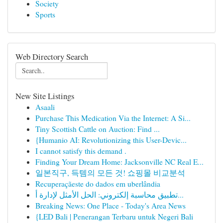
Society
Sports
Web Directory Search
New Site Listings
Asaali
Purchase This Medication Via the Internet: A Si...
Tiny Scottish Cattle on Auction: Find ...
{Humanio AI: Revolutionizing this User-Devic...
I cannot satisfy this demand .
Finding Your Dream Home: Jacksonville NC Real E...
일본직구, 득템의 모든 것! 쇼핑몰 비교분석
Recuperaçãeste do dados em uberlândia
تطبيق محاسبة إلكتروني: الحل الأمثل لإدارة أ...
Breaking News: One Place - Today's Area News
{LED Bali | Penerangan Terbaru untuk Negeri Bali