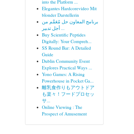
into the Platform ...
Elegantes Hardcorevideo Mit
blonder Darstellerin
برنامج المعاون حل مُعَمَّم من
أجل تدبير ...
Buy Scientific Peptides
Digitally: Your Compreh...
SS Round Bar: A Detailed
Guide
Dublin Community Event
Explores Practical Ways ...
Yono Games: A Rising
Powerhouse in Pocket Ga...
離乳食作りもアウトドア
も楽々！フードプロセッ
サ...
Online Viewing : The
Prospect of Amusement