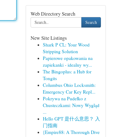
Web Directory Search
Search
New Site Listings
Shark P CL: Your Wood
Stripping Solution
Papierowe opakowania na
zapiekanki - idealny wy...
The Bingoplus: a Hub for
Tongits
Columbus Ohio Locksmith:
Emergency Car Key Repl...
Pokrywa na Pudełko z
Chusteczkami: Nowy Wygląd
...
Hello GPT 是什么意思？ 入
门指南
{Empire88: A Thorough Dive