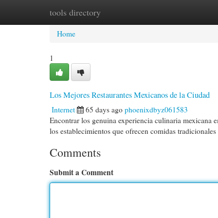
tools directory
Home
New Site Listings
Add Site
Cat
Home
1
Los Mejores Restaurantes Mexicanos de la Ciudad
Internet
65 days ago
phoenixdbyz061583
Encontrar los genuina experiencia culinaria mexicana e
los establecimientos que ofrecen comidas tradicionales
Comments
Submit a Comment